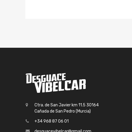
Ctra. de San Javier km 11.5 30164
Cañada de San Pedro (Murcia)
+34 968 87 06 01
desguacevibelcar@gmail.com