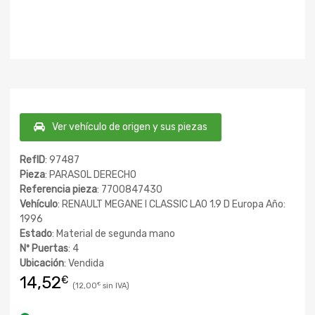
Ver vehículo de origen y sus piezas
RefID
: 97487
Pieza
: PARASOL DERECHO
Referencia pieza
: 7700847430
Vehículo
: RENAULT MEGANE I CLASSIC LA0 1.9 D Europa Año:
1996
Estado
: Material de segunda mano
Nº Puertas
: 4
Ubicación
: Vendida
14,52
€
12,00
€