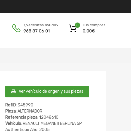
Tus compras
¿Necesitas ayuda?
0
0,00
€
968 87 06 01
Ver vehículo de origen y sus piezas
RefID
: 345990
Pieza
: ALTERNADOR
Referencia pieza
: 12048610
Vehículo
: RENAULT MEGANE II BERLINA 5P
Authentique Año: 2005