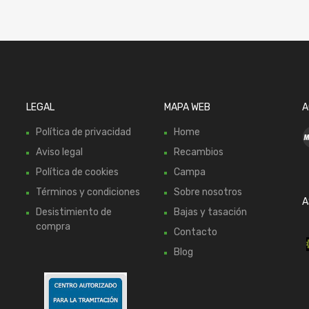
LEGAL
MAPA WEB
A
Política de privacidad
Home
Aviso legal
Recambios
Política de cookies
Campa
Términos y condiciones
Sobre nosotros
A
Desistimiento de
Bajas y tasación
compra
Contacto
Blog