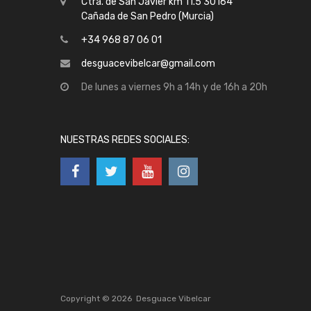
Ctra. de San Javier km 11.5 30164
Cañada de San Pedro (Murcia)
+34 968 87 06 01
desguacevibelcar@gmail.com
De lunes a viernes 9h a 14h y de 16h a 20h
NUESTRAS REDES SOCIALES:
Copyright ©
2026
Desguace Vibelcar