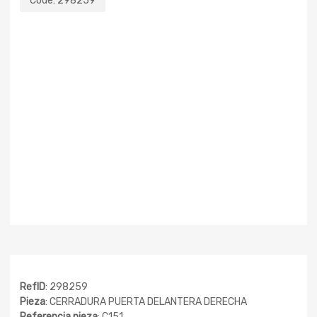
Code:
298259
RefID
: 298259
Pieza
: CERRADURA PUERTA DELANTERA DERECHA
Referencia pieza
: C151