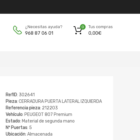
Tus compras
¿Necesitas ayuda?
0
0,00
€
968 87 06 01
RefID
: 302641
Pieza
: CERRADURA PUERTA LATERAL IZQUIERDA
Referencia pieza
: 212203
Vehículo
: PEUGEOT 807 Premium
Estado
: Material de segunda mano
Nº Puertas
: 5
Ubicación
: Almacenada