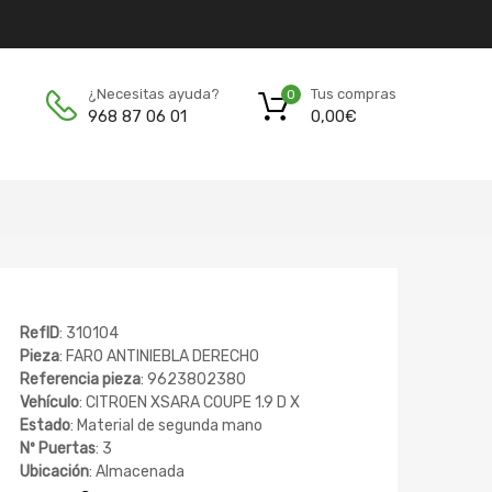
Tus compras
¿Necesitas ayuda?
0
0,00
€
968 87 06 01
RefID
: 310104
Pieza
: FARO ANTINIEBLA DERECHO
Referencia pieza
: 9623802380
Vehículo
: CITROEN XSARA COUPE 1.9 D X
Estado
: Material de segunda mano
Nº Puertas
: 3
Ubicación
: Almacenada