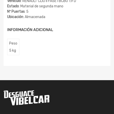
Vehículo
: RENAULT CLIO II FASE I BCB0 1.9 D
Estado
: Material de segunda mano
Nº Puertas
: 5
Ubicación
: Almacenada
INFORMACIÓN ADICIONAL
Peso
5 kg