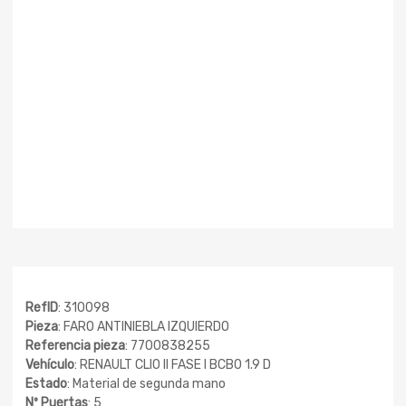
RefID
: 310098
Pieza
: FARO ANTINIEBLA IZQUIERDO
Referencia pieza
: 7700838255
Vehículo
: RENAULT CLIO II FASE I BCB0 1.9 D
Estado
: Material de segunda mano
Nº Puertas
: 5