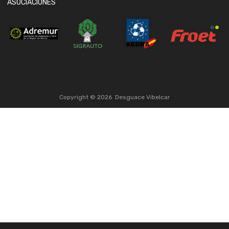
ASOCIACIONES
Copyright ©
2026
Desguace Vibelcar