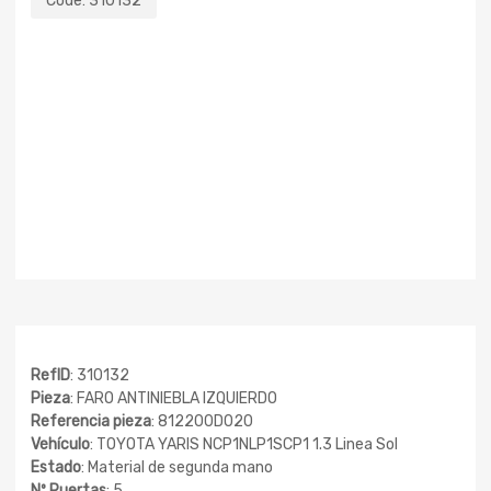
Code:
310132
RefID
: 310132
Pieza
: FARO ANTINIEBLA IZQUIERDO
Referencia pieza
: 812200D020
Vehículo
: TOYOTA YARIS NCP1NLP1SCP1 1.3 Linea Sol
Estado
: Material de segunda mano
Nº Puertas
: 5