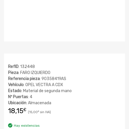
RefID
: 132448
Pieza
: FARO IZQUIERDO
Referencia pieza
: 90358419AS
Vehículo
: OPEL VECTRA A CDX
Estado
: Material de segunda mano
Nº Puertas
: 4
Ubicación
: Almacenada
18,15
€
15,00
€
Hay existencias