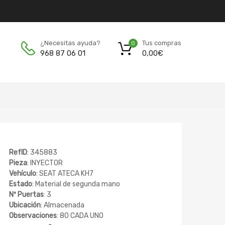
Tus compras
¿Necesitas ayuda?
0
0,00
€
968 87 06 01
RefID
: 345883
Pieza
: INYECTOR
Vehículo
: SEAT ATECA KH7
Estado
: Material de segunda mano
Nº Puertas
: 3
Ubicación
: Almacenada
Observaciones
: 80 CADA UNO