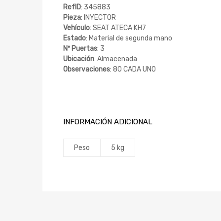
RefID
: 345883
Pieza
: INYECTOR
Vehículo
: SEAT ATECA KH7
Estado
: Material de segunda mano
Nº Puertas
: 3
Ubicación
: Almacenada
Observaciones
: 80 CADA UNO
INFORMACIÓN ADICIONAL
Peso
5 kg