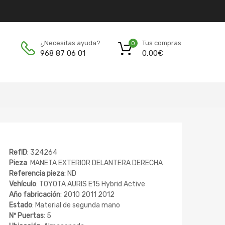
Tus compras
¿Necesitas ayuda?
0
0,00
€
968 87 06 01
RefID
: 324264
Pieza
: MANETA EXTERIOR DELANTERA DERECHA
Referencia pieza
: ND
Vehículo
: TOYOTA AURIS E15 Hybrid Active
Año fabricación
: 2010 2011 2012
Estado
: Material de segunda mano
Nº Puertas
: 5