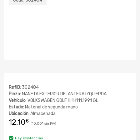
Code:
302484
RefID
: 302484
Pieza
: MANETA EXTERIOR DELANTERA IZQUIERDA
Vehículo
: VOLKSWAGEN GOLF III 1H111.1991 GL
Estado
: Material de segunda mano
Ubicación
: Almacenada
12,10
€
10,00
€
Hay existencias