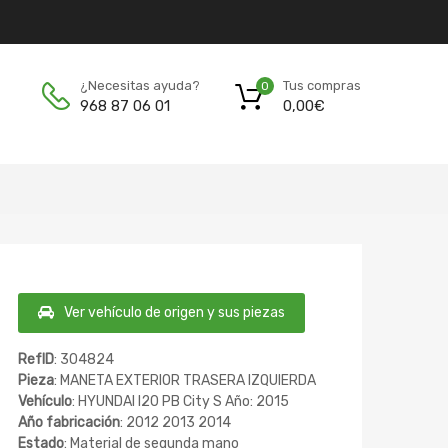
Tus compras
¿Necesitas ayuda?
0
0,00
€
968 87 06 01
Ver vehículo de origen y sus piezas
RefID
: 304824
Pieza
: MANETA EXTERIOR TRASERA IZQUIERDA
Vehículo
: HYUNDAI I20 PB City S Año: 2015
Año fabricación
: 2012 2013 2014
Estado
: Material de segunda mano