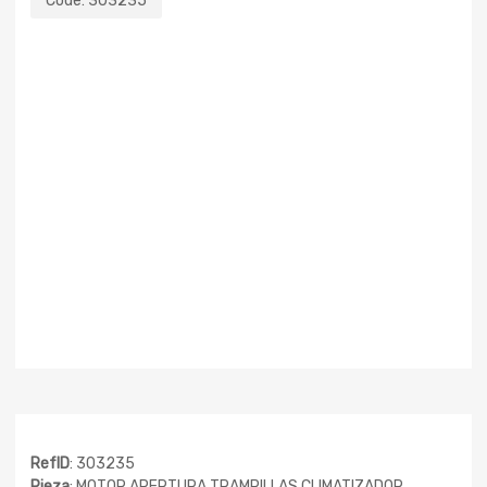
Code:
303235
RefID
: 303235
Pieza
: MOTOR APERTURA TRAMPILLAS CLIMATIZADOR