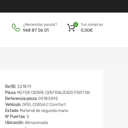
Tus compras
¿Necesitas ayuda?
0
0,00
€
968 87 06 01
RefID
: 321879
Pieza
: MOTOR CIERRE CENTRALIZADO PORTON
Referencia pieza
: 09183495
Vehículo
: OPEL CORSA C Comfort
Estado
: Material de segunda mano
Nº Puertas
: 5
Ubicación
: Almacenada