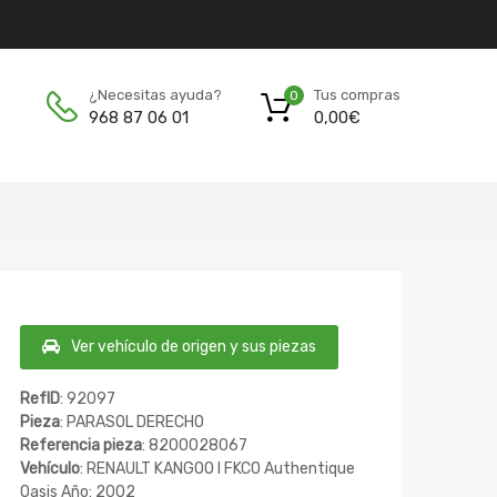
Tus compras
¿Necesitas ayuda?
0
0,00
€
968 87 06 01
Ver vehículo de origen y sus piezas
RefID
: 92097
Pieza
: PARASOL DERECHO
Referencia pieza
: 8200028067
Vehículo
: RENAULT KANGOO I FKC0 Authentique
Oasis Año: 2002