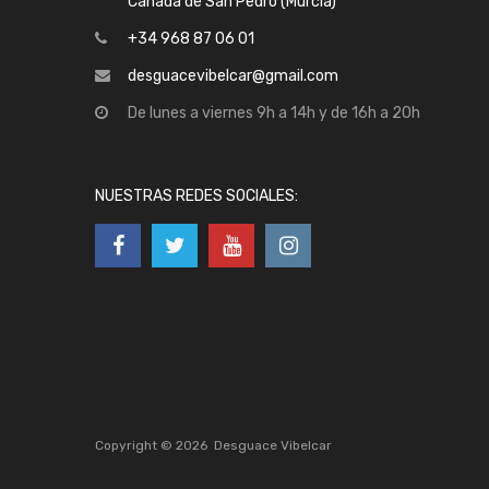
Cañada de San Pedro (Murcia)
+34 968 87 06 01
desguacevibelcar@gmail.com
De lunes a viernes 9h a 14h y de 16h a 20h
NUESTRAS REDES SOCIALES:
Copyright ©
2026
Desguace Vibelcar