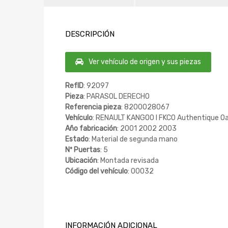
DESCRIPCIÓN
Ver vehículo de origen y sus piezas
RefID
: 92097
Pieza
: PARASOL DERECHO
Referencia pieza
: 8200028067
Vehículo
: RENAULT KANGOO I FKC0 Authentique Oa
Año fabricación
: 2001 2002 2003
Estado
: Material de segunda mano
Nº Puertas
: 5
Ubicación
: Montada revisada
Código del vehículo
: 00032
INFORMACIÓN ADICIONAL