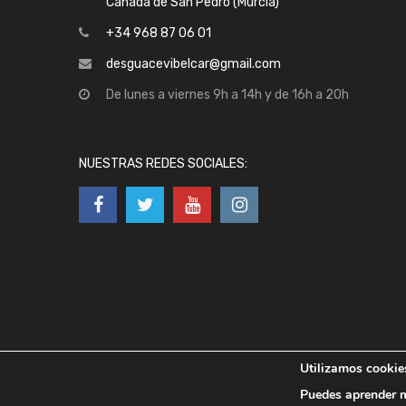
Cañada de San Pedro (Murcia)
+34 968 87 06 01
desguacevibelcar@gmail.com
De lunes a viernes 9h a 14h y de 16h a 20h
NUESTRAS REDES SOCIALES:
Utilizamos cookies
Copyright ©
2026
Desguace Vibelcar
Puedes aprender m