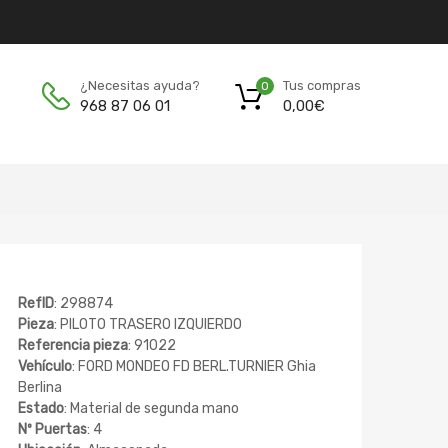
Tus compras
¿Necesitas ayuda?
0
0,00
€
968 87 06 01
RefID
: 298874
Pieza
: PILOTO TRASERO IZQUIERDO
Referencia pieza
: 91022
Vehículo
: FORD MONDEO FD BERL.TURNIER Ghia
Berlina
Estado
: Material de segunda mano
Nº Puertas
: 4