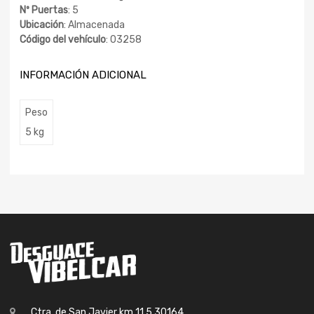
Nº Puertas
: 5
Ubicación
: Almacenada
Código del vehículo
: 03258
INFORMACIÓN ADICIONAL
Peso
5 kg
Ctra. de San Javier km 11.5 30164